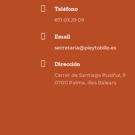

Teléfono
871 03 29 09

Email
secretaria@pieytobillo.es

Dirección
Carrer de Santiago Rusiñol, 9
07011 Palma, Illes Balears