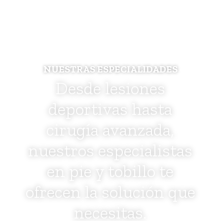
NUESTRAS ESPECIALIDADES
Desde lesiones
deportivas hasta
cirugía avanzada,
nuestros especialistas
en pie y tobillo te
ofrecen la solución que
necesitas.