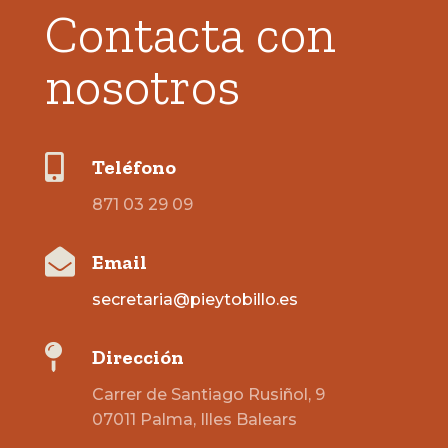
Contacta con
nosotros

Teléfono
871 03 29 09

Email
secretaria@pieytobillo.es

Dirección
Carrer de Santiago Rusiñol, 9
07011 Palma, Illes Balears